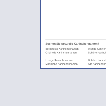
Suchen Sie spezielle Kaninchennamen?
Beliebteste Kaninchennamen
Witzige Kanin
Originelle Kaninchennamen
Schöne Kanin
Lustige Kaninchennamen
Beliebte Kani
Männliche Kaninchennamen
Alle Kaninche