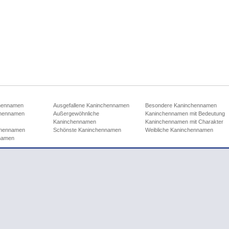
chennamen
Ausgefallene Kaninchennamen
Besondere Kaninchennamen
chennamen
Außergewöhnliche
Kaninchennamen mit Bedeutung
Kaninchennamen
Kaninchennamen mit Charakter
nchennamen
Schönste Kaninchennamen
Weibliche Kaninchennamen
nnamen