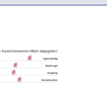
n
m Kaninchennamen Albert abgegeben:
eigenständig
Spaßvogel
neugierig
Astrophysiker