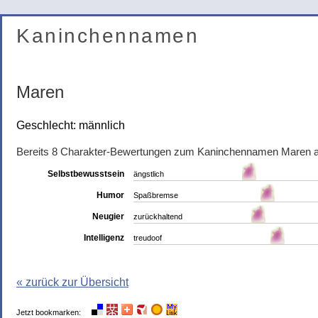
Kaninchennamen
Maren
Geschlecht: männlich
Bereits 8 Charakter-Bewertungen zum Kaninchennamen Maren 
Selbstbewusstsein
ängstlich
Humor
Spaßbremse
Neugier
zurückhaltend
Intelligenz
treudoof
« zurück zur Übersicht
Jetzt bookmarken: