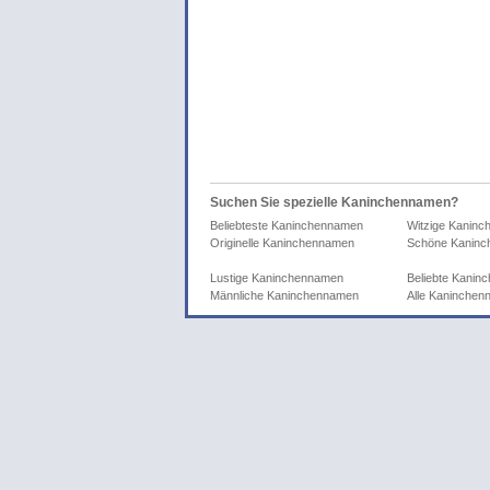
Suchen Sie spezielle Kaninchennamen?
Beliebteste Kaninchennamen
Witzige Kanin
Originelle Kaninchennamen
Schöne Kanin
Lustige Kaninchennamen
Beliebte Kani
Männliche Kaninchennamen
Alle Kaninche