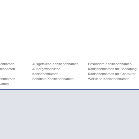
chennamen
Ausgefallene Kaninchennamen
Besondere Kaninchennamen
chennamen
Außergewöhnliche
Kaninchennamen mit Bedeutung
Kaninchennamen
Kaninchennamen mit Charakter
nchennamen
Schönste Kaninchennamen
Weibliche Kaninchennamen
nnamen