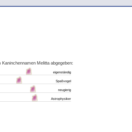
n
m Kaninchennamen Melitta abgegeben:
eigenständig
Spaßvogel
neugierig
Astrophysiker