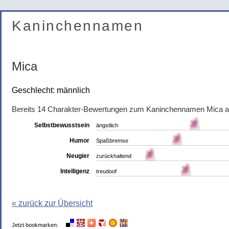
Kaninchennamen
Mica
Geschlecht: männlich
Bereits 14 Charakter-Bewertungen zum Kaninchennamen Mica 
Selbstbewusstsein
ängstlich
Humor
Spaßbremse
Neugier
zurückhaltend
Intelligenz
treudoof
« zurück zur Übersicht
Jetzt bookmarken: