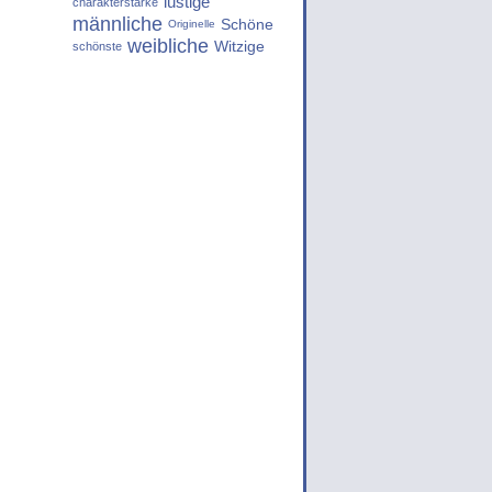
lustige
charakterstarke
männliche
Schöne
Originelle
weibliche
Witzige
schönste