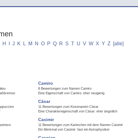
n
amen
H
I
J
K
L
M
N
O
P
Q
R
S
T
U
V
W
X
Y
Z
[alle]
Camiro
liou
8 Bewertungen zum Namen Camiro
Spaßbremse
Eine Eigenschaft von Camiro: eher neugierig
Cäsar
appuccino
11 Bewertungen zum Kosenamen Cäsar
r
Eine Charaktereigenschaft von Cäsar: eher ängstlich
Casimir
asimero
11 Bewertungen zum Kaninchen mit dem Namen Casimir
Ein Merkmal von Casimir: fast ein Astrophysiker
Caspian