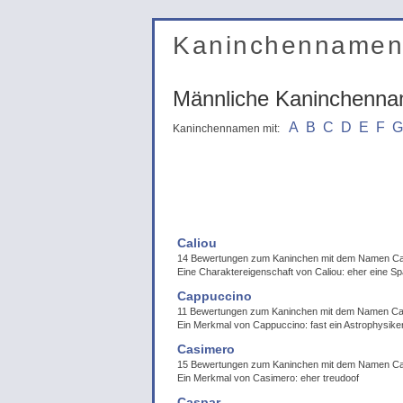
Kaninchenname
Männliche Kaninchenn
A
B
C
D
E
F
G
Kaninchennamen mit:
Caliou
14 Bewertungen zum Kaninchen mit dem Namen Ca
Eine Charaktereigenschaft von Caliou: eher eine 
Cappuccino
11 Bewertungen zum Kaninchen mit dem Namen C
Ein Merkmal von Cappuccino: fast ein Astrophysike
Casimero
15 Bewertungen zum Kaninchen mit dem Namen C
Ein Merkmal von Casimero: eher treudoof
Caspar