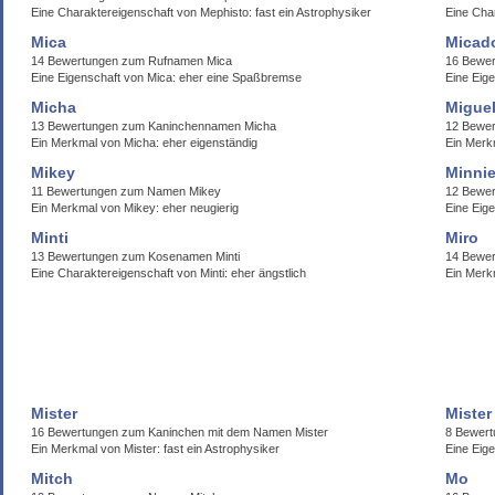
Eine Charaktereigenschaft von Mephisto: fast ein Astrophysiker
Eine Cha
Mica
Micad
14 Bewertungen zum Rufnamen Mica
16 Bewe
Eine Eigenschaft von Mica: eher eine Spaßbremse
Eine Eig
Micha
Migue
13 Bewertungen zum Kaninchennamen Micha
12 Bewe
Ein Merkmal von Micha: eher eigenständig
Ein Merkm
Mikey
Minni
11 Bewertungen zum Namen Mikey
12 Bewe
Ein Merkmal von Mikey: eher neugierig
Eine Eige
Minti
Miro
13 Bewertungen zum Kosenamen Minti
14 Bewe
Eine Charaktereigenschaft von Minti: eher ängstlich
Ein Merkm
Mister
Mister
16 Bewertungen zum Kaninchen mit dem Namen Mister
8 Bewert
Ein Merkmal von Mister: fast ein Astrophysiker
Eine Eig
Mitch
Mo