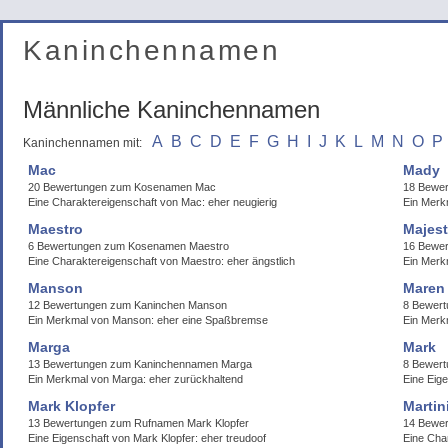
Kaninchennamen
Männliche Kaninchennamen
A
B
C
D
E
F
G
H
I
J
K
L
M
N
O
P
Kaninchennamen mit:
Mac
Mady
20 Bewertungen zum Kosenamen Mac
18 Bewe
Eine Charaktereigenschaft von Mac: eher neugierig
Ein Merk
Maestro
Majest
6 Bewertungen zum Kosenamen Maestro
16 Bewer
Eine Charaktereigenschaft von Maestro: eher ängstlich
Ein Merk
Manson
Maren
12 Bewertungen zum Kaninchen Manson
8 Bewert
Ein Merkmal von Manson: eher eine Spaßbremse
Ein Merk
Marga
Mark
13 Bewertungen zum Kaninchennamen Marga
8 Bewer
Ein Merkmal von Marga: eher zurückhaltend
Eine Eige
Mark Klopfer
Martin
13 Bewertungen zum Rufnamen Mark Klopfer
14 Bewer
Eine Eigenschaft von Mark Klopfer: eher treudoof
Eine Char