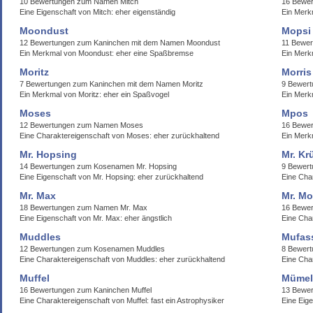
10 Bewertungen zum Namen Mitch
16 Bewe
Eine Eigenschaft von Mitch: eher eigenständig
Ein Merk
Moondust
Mopsi
12 Bewertungen zum Kaninchen mit dem Namen Moondust
11 Bewer
Ein Merkmal von Moondust: eher eine Spaßbremse
Ein Merkm
Moritz
Morris
7 Bewertungen zum Kaninchen mit dem Namen Moritz
9 Bewer
Ein Merkmal von Moritz: eher ein Spaßvogel
Ein Merkm
Moses
Mpos
12 Bewertungen zum Namen Moses
16 Bewe
Eine Charaktereigenschaft von Moses: eher zurückhaltend
Ein Merk
Mr. Hopsing
Mr. Kr
14 Bewertungen zum Kosenamen Mr. Hopsing
9 Bewert
Eine Eigenschaft von Mr. Hopsing: eher zurückhaltend
Eine Cha
Mr. Max
Mr. M
18 Bewertungen zum Namen Mr. Max
16 Bewe
Eine Eigenschaft von Mr. Max: eher ängstlich
Eine Cha
Muddles
Mufas
12 Bewertungen zum Kosenamen Muddles
8 Bewert
Eine Charaktereigenschaft von Muddles: eher zurückhaltend
Eine Cha
Muffel
Mümel
16 Bewertungen zum Kaninchen Muffel
13 Bewer
Eine Charaktereigenschaft von Muffel: fast ein Astrophysiker
Eine Eig