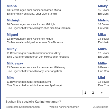
Micha
Micky
13 Bewertungen zum Kaninchennamen Micha
15 Bewer
Ein Merkmal von Micha: eher eigenständig
Ein Merk
Midnight
Midni
16 Bewertungen zum Kaninchen Midnight
16 Bewer
Eine Eigenschaft von Midnight: eher eine Spaßbremse
Ein Merk
Miguel
Mika
12 Bewertungen zum Kaninchen Miguel
14 Bewe
Ein Merkmal von Miguel: eher eine Spaßbremse
Ein Merk
Mikey
Milka
11 Bewertungen zum Kaninchennamen Mikey
12 Bewer
Eine Charaktereigenschaft von Mikey: eher neugierig
Ein Merkm
Milkieway
Millie
13 Bewertungen zum Kaninchennamen Milkieway
8 Bewert
Eine Eigenschaft von Milkieway: eher ängstlich
Eine Char
Mimi
Mini
11 Bewertungen zum Rufnamen Mimi
12 Bewe
Eine Eigenschaft von Mimi: eher ein Spaßvogel
Eine Char
1
2
»
Suchen Sie spezielle Kaninchennamen?
Beliebteste Kaninchennamen
Witzige Kaninchennamen
Ausgefallen