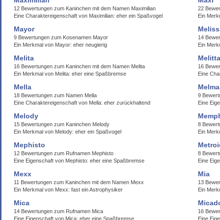
Maximilian
Maxl
12 Bewertungen zum Kaninchen mit dem Namen Maximilian
22 Bewe
Eine Charaktereigenschaft von Maximilian: eher ein Spaßvogel
Ein Merk
Mayor
Meliss
9 Bewertungen zum Kosenamen Mayor
14 Bewer
Ein Merkmal von Mayor: eher neugierig
Ein Merk
Melita
Melitt
16 Bewertungen zum Kaninchen mit dem Namen Melita
16 Bewer
Ein Merkmal von Melita: eher eine Spaßbremse
Eine Char
Mella
Melma
18 Bewertungen zum Namen Mella
9 Bewer
Eine Charaktereigenschaft von Mella: eher zurückhaltend
Eine Eig
Melody
Memph
15 Bewertungen zum Kaninchen Melody
8 Bewer
Ein Merkmal von Melody: eher ein Spaßvogel
Ein Merk
Mephisto
Metroi
12 Bewertungen zum Rufnamen Mephisto
8 Bewert
Eine Eigenschaft von Mephisto: eher eine Spaßbremse
Eine Eig
Mexx
Mia
11 Bewertungen zum Kaninchen mit dem Namen Mexx
13 Bewer
Ein Merkmal von Mexx: fast ein Astrophysiker
Ein Merk
Mica
Micad
14 Bewertungen zum Rufnamen Mica
16 Bewe
Eine Eigenschaft von Mica: eher eine Spaßbremse
Eine Eig