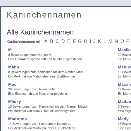
Kaninchennamen
Alle Kaninchennamen
A
B
C
D
E
F
G
H
I
J
K
L
M
N
O
P
Kaninchennamen mit:
M
Maaik
8 Bewertungen zum Namen M
12 Bewe
Eine Charaktereigenschaft von M: eher eigenständig
Ein Merk
Mabu
Mabus
8 Bewertungen zum Kaninchen mit dem Namen Mabu
16 Bewe
Ein Merkmal von Mabu: eher eine Spaßbremse
Ein Merk
Mac
Macar
20 Bewertungen zum Namen Mac
11 Bewe
Eine Eigenschaft von Mac: eher neugierig
Ein Merk
Mäcky
Madam
10 Bewertungen zum Kaninchen mit dem Namen Mäcky
8 Bewer
Ein Merkmal von Mäcky: fast ein Astrophysiker
Eine Eig
Madonna
Mady
14 Bewertungen zum Kosenamen Madonna
18 Bewe
Ein Merkmal von Madonna: eher zurückhaltend
Eine Eig