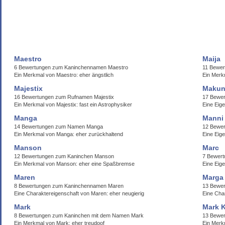
Maestro
Maija
6 Bewertungen zum Kaninchennamen Maestro
11 Bewer
Ein Merkmal von Maestro: eher ängstlich
Ein Merkm
Majestix
Makun
16 Bewertungen zum Rufnamen Majestix
17 Bewe
Ein Merkmal von Majestix: fast ein Astrophysiker
Eine Eig
Manga
Manni
14 Bewertungen zum Namen Manga
12 Bewe
Ein Merkmal von Manga: eher zurückhaltend
Eine Eige
Manson
Marc
12 Bewertungen zum Kaninchen Manson
7 Bewer
Ein Merkmal von Manson: eher eine Spaßbremse
Eine Eige
Maren
Marga
8 Bewertungen zum Kaninchennamen Maren
13 Bewer
Eine Charaktereigenschaft von Maren: eher neugierig
Eine Char
Mark
Mark K
8 Bewertungen zum Kaninchen mit dem Namen Mark
13 Bewer
Ein Merkmal von Mark: eher treudoof
Ein Merk