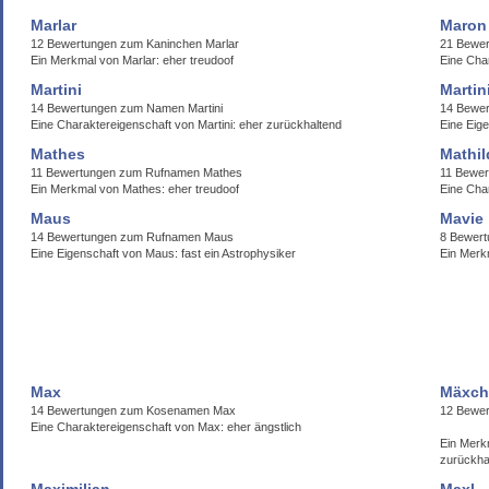
Marlar
Maron
12 Bewertungen zum Kaninchen Marlar
21 Bewer
Ein Merkmal von Marlar: eher treudoof
Eine Cha
Martini
Martin
14 Bewertungen zum Namen Martini
14 Bewer
Eine Charaktereigenschaft von Martini: eher zurückhaltend
Eine Eige
Mathes
Mathil
11 Bewertungen zum Rufnamen Mathes
11 Bewer
Ein Merkmal von Mathes: eher treudoof
Eine Char
Maus
Mavie
14 Bewertungen zum Rufnamen Maus
8 Bewert
Eine Eigenschaft von Maus: fast ein Astrophysiker
Ein Merk
Max
M
14 Bewertungen zum Kosenamen Max
12 Be
Eine Charaktereigenschaft von Max: eher ängstlich
Ein 
zurückha